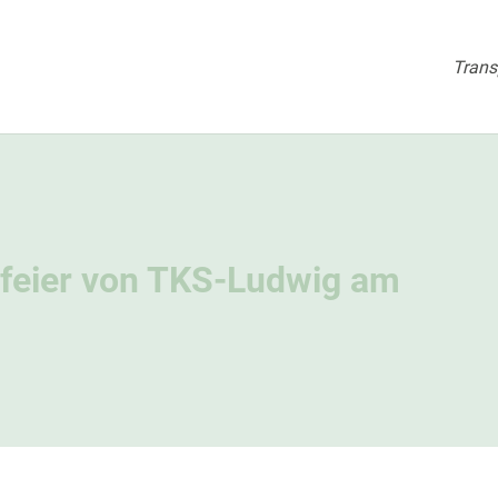
Trans
feier von TKS-Ludwig am