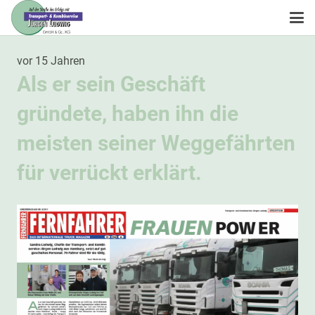
vor 15 Jahren
Als er sein Geschäft
gründete, haben ihn die
meisten seiner Weggefährten
für verrückt erklärt.